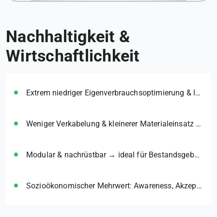
Nachhaltigkeit &
Wirtschaftlichkeit
Extrem niedriger Eigenverbrauchsoptimierung & lange Batterielaufzeit → weniger Wartung & Betriebskosten.
Weniger Verkabelung & kleinerer Materialeinsatz → geringerer CO₂‑Fußabdruck über den Lebenszyklus.
Modular & nachrüstbar → ideal für Bestandsgebäude und skalierbare Quartierslösungen.
Sozioökonomischer Mehrwert: Awareness, Akzeptanz & Beitrag gegen Energiearmut.