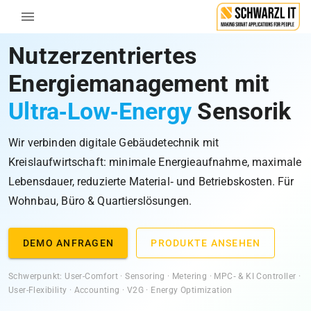
Nutzerzentriertes
Energiemanagement mit
Ultra‑Low‑Energy
Sensorik
Wir verbinden digitale Gebäudetechnik mit
Kreislaufwirtschaft: minimale Energieaufnahme, maximale
Lebensdauer, reduzierte Material‑ und Betriebskosten. Für
Wohnbau, Büro & Quartierslösungen.
DEMO ANFRAGEN
PRODUKTE ANSEHEN
Schwerpunkt: User-Comfort · Sensoring · Metering · MPC‑ & KI Controller ·
User-Flexibility · Accounting · V2G · Energy Optimization